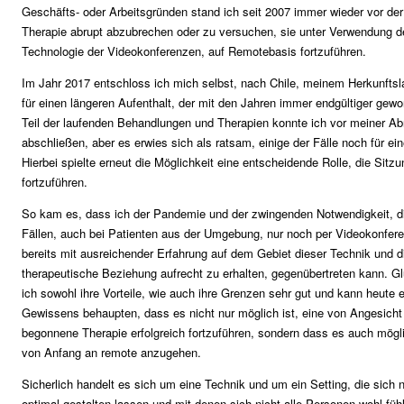
Geschäfts- oder Arbeitsgründen stand ich seit 2007 immer wieder vor der
Therapie abrupt abzubrechen oder zu versuchen, sie unter Verwendung de
Technologie der Videokonferenzen, auf Remotebasis fortzuführen.
Im Jahr 2017 entschloss ich mich selbst, nach Chile, meinem Herkunfts
für einen längeren Aufenthalt, der mit den Jahren immer endgültiger gewo
Teil der laufenden Behandlungen und Therapien konnte ich vor meiner Ab
abschließen, aber es erwies sich als ratsam, einige der Fälle noch für ein
Hierbei spielte erneut die Möglichkeit eine entscheidende Rolle, die Sitz
fortzuführen.
So kam es, dass ich der Pandemie und der zwingenden Notwendigkeit, di
Fällen, auch bei Patienten aus der Umgebung, nur noch per Videokonfer
bereits mit ausreichender Erfahrung auf dem Gebiet dieser Technik und d
therapeutische Beziehung aufrecht zu erhalten, gegenübertreten kann. G
ich sowohl ihre Vorteile, wie auch ihre Grenzen sehr gut und kann heute
Gewissens behaupten, dass es nicht nur möglich ist, eine von Angesicht
begonnene Therapie erfolgreich fortzuführen, sondern dass es auch möglic
von Anfang an remote anzugehen.
Sicherlich handelt es sich um eine Technik und um ein Setting, die sich ni
optimal gestalten lassen und mit denen sich nicht alle Personen wohl fü