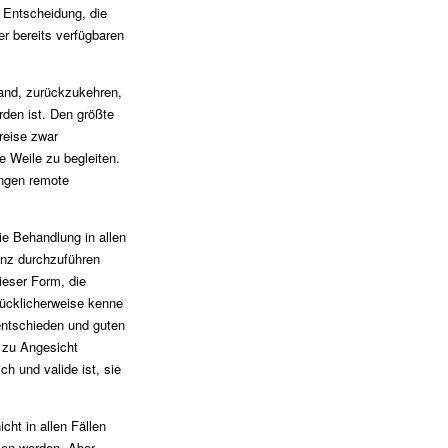
 Entscheidung, die
r bereits verfügbaren
land, zurückzukehren,
rden ist. Den größte
reise zwar
e Weile zu begleiten.
ungen remote
e Behandlung in allen
enz durchzuführen
ieser Form, die
lücklicherweise kenne
 entschieden und guten
 zu Angesicht
h und valide ist, sie
cht in allen Fällen
hlen werden. Aber