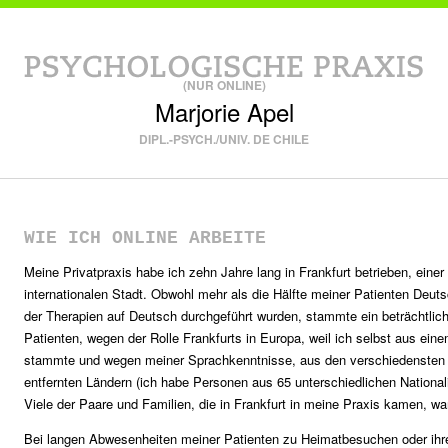
(NUR ONLINE)
Marjorie Apel
DIPL.-PSYCH./UNIV. DE CHILE
WIE ICH ONLINE ARBEITE
Meine Privatpraxis habe ich zehn Jahre lang in Frankfurt betrieben, einer
internationalen Stadt. Obwohl mehr als die Hälfte meiner Patienten Deu
der Therapien auf Deutsch durchgeführt wurden, stammte ein beträchtlich
Patienten, wegen der Rolle Frankfurts in Europa, weil ich selbst aus ein
stammte und wegen meiner Sprachkenntnisse, aus den verschiedensten 
entfernten Ländern (ich habe Personen aus 65 unterschiedlichen Nationali
Viele der Paare und Familien, die in Frankfurt in meine Praxis kamen, war
Bei langen Abwesenheiten meiner Patienten zu Heimatbesuchen oder i